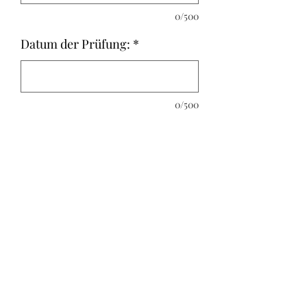
0/500
Datum der Prüfung:
*
0/500
Diese Box wird individuell für Dich
angefertigt und benötigst einige Tage
bis sie fertig gestellt ist.
DamarisCreativeArt
Katja Damaris Ravenstein
Info@DamarisCreativeArt.de